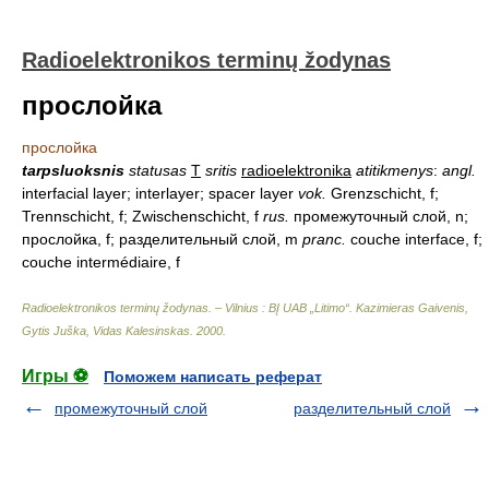
Radioelektronikos terminų žodynas
прослойка
прослойка
tarpsluoksnis
statusas
T
sritis
radioelektronika
atitikmenys
:
angl.
interfacial layer; interlayer; spacer layer
vok.
Grenzschicht, f;
Trennschicht, f; Zwischenschicht, f
rus.
промежуточный слой, n;
прослойка, f; разделительный слой, m
pranc.
couche interface, f;
couche intermédiaire, f
Radioelektronikos terminų žodynas. – Vilnius : BĮ UAB „Litimo“
.
Kazimieras Gaivenis,
Gytis Juška, Vidas Kalesinskas
.
2000
.
Игры ⚽
Поможем написать реферат
промежуточный слой
разделительный слой