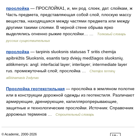
прослойка
— ПРОСЛОЙКА1, и, мн род. слоек, дат. слойкам, ж
Часть предмета, представляющая собой слой, плоскую массу
вещества, находящаяся между частями предмета или между
другими такими слоями. В черной стене обрыва ярко
выделялись огненно рыжие прослойки… …
Толковый словарь
русских существительных
прослойка
— tarpinis sluoksnis statusas T sritis chemija
apibrėžtis Sluoksnis, esantis tarp dviejų medžiagos sluoksnių.
atitikmenys: angl. interfacial layer; interlayer; intermediate layer
rus. промежуточный слой; прослойка …
Chemijos terminų
aiškinamasis žodynas
Прослойка геотекстильная
— прослойка в земляном полотне
или в конструкции дорожной одежды из геотекстиля. Различают
армирующие, дренирующие, капилляропрерывающие,
защитные и технологические прослойки. Источник: Справочник
дорожных терминов …
Строительный словарь
© Academic, 2000-2026