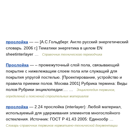
прослойка
— — [А.С.Гольдберг. Англо русский энергетический
словарь. 2006 г.] Тематики энергетика в целом EN
sheetinterlayer …
Справочник технического переводчика
Прослойка
— – промежуточный слой пола, связывающий
покрытие с нижележащим слоем пола или служащий для
покрытия упругой постелью. [Проектирование, устройство и
правила приемки полов. Москва 2001] Рубрика термина: Виды
полов Рубрики энциклопедии:… …
Энциклопедия терминов,
определений и пояснений строительных материалов
прослойка
— 2.24 прослойка (interlayer): Любой материал,
используемый для удерживания элементов многослойного
остекления. Источник: ГОСТ Р 41.43 2005: Единообр …
Словарь-справочник терминов нормативно-технической документации